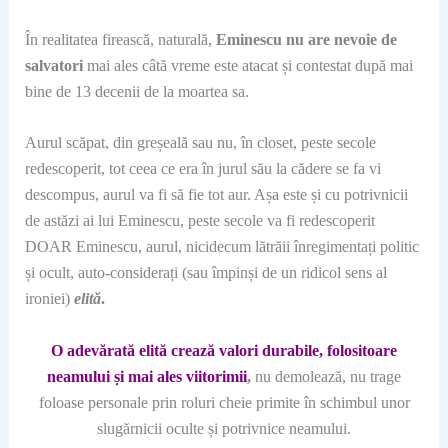
În realitatea firească, naturală,
Eminescu nu are nevoie de
salvatori
mai ales câtă vreme este atacat și contestat după mai
bine de 13 decenii de la moartea sa.
Aurul scăpat, din greșeală sau nu, în closet, peste secole
redescoperit, tot ceea ce era în jurul său la cădere se fa vi
descompus, aurul va fi să fie tot aur. Așa este și cu potrivnicii
de astăzi ai lui Eminescu, peste secole va fi redescoperit
DOAR Eminescu, aurul, nicidecum lătrăii înregimentați politic
și ocult, auto-considerați (sau împinși de un ridicol sens al
ironiei)
elită
.
O adevărată elită crează valori durabile, folositoare
neamului și mai ales viitorimii
,
nu demolează, nu trage
foloase personale prin roluri cheie primite în schimbul unor
slugărnicii oculte și potrivnice neamului.