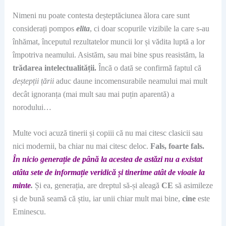
Nimeni nu poate contesta deșteptăciunea ălora care sunt
considerați pompos
elita
, ci doar scopurile vizibile la care s-au
înhămat, începutul rezultatelor muncii lor și vădita luptă a lor
împotriva neamului. Asistăm, sau mai bine spus reasistăm, la
trădarea intelectualității.
Încă o dată se confirmă faptul că
deștepții țării
aduc daune incomensurabile neamului mai mult
decât ignoranța (mai mult sau mai puțin aparentă) a
norodului…
Multe voci acuză tinerii și copiii că nu mai citesc clasicii sau
nici modernii, ba chiar nu mai citesc deloc.
Fals, foarte fals.
În nicio generație de până la acestea de astăzi nu a existat
atâta sete de informație veridică și tinerime atât de vioaie la
minte
.
Și ea, generația, are dreptul să-și aleagă
CE
să asimileze
și de bună seamă că știu, iar unii chiar mult mai bine,
cine
este
Eminescu.