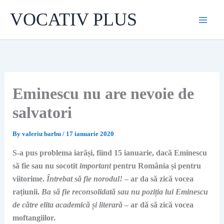
Skip
VOCATIV PLUS
to
content
Eminescu nu are nevoie de
salvatori
By
valeriu barbu
/
17 ianuarie 2020
S-a pus problema iarăși, fiind 15 ianuarie, dacă Eminescu
să fie sau nu socotit
important
pentru România și pentru
viitorime.
Întrebat să fie norodul!
– ar da să zică vocea
rațiunii.
Ba să fie reconsolidată sau nu poziția lui Eminescu
de către elita academică și literară
– ar dă să zică vocea
moftangiilor.