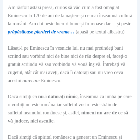
Am răsfoit astăzi presa, curios să văd cum a fost omagiat
Eminescu la 170 de ani de la naștere și ce mai înseamnă cultură
la români. Am dat peste lucruri bune și frumoase dar… și peste
prăpăstioase pierderi de vreme…
(apasă pe textul albastru).
Lăsați-l pe Eminescu în veșnicia lui, nu mai pretindeți bani
scriind sau vorbind nici de bine nici de rău despre el, faceți-o
gratuit scriindu-vă sau vorbindu-vă vouă înșivă. Întrebați-vă
cugetul, atât cât mai aveți, dacă îi datorați sau nu vreo ceva
acestui
oarecare
Eminescu.
Dacă simțiți că
nu-i datorați nimic
, înseamnă că limba pe care
o vorbiți nu este româna iar sufletul vostru este străin de
sufletul neamului românesc și, astfel,
nimeni nu are de ce să
vă judece, nici asculte.
Dacă simțiți că spiritul românesc a generat un Eminescu și