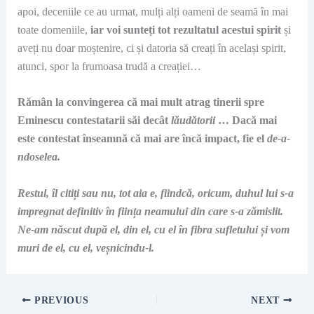
apoi, deceniile ce au urmat, mulți alți oameni de seamă în mai
toate domeniile,
iar
voi sunteți tot rezultatul acestui spirit
și
aveți nu doar moștenire, ci și datoria să creați în același spirit,
atunci, spor la frumoasa trudă a creației…
Rămân la convingerea că mai mult atrag tinerii spre
Eminescu contestatarii săi decât
lăudătorii
… Dacă mai
este contestat înseamnă că mai are încă impact, fie el
de-a-
ndoselea.
Restul, îl citiți sau nu, tot aia e, fiindcă, oricum, duhul lui s-a
impregnat definitiv în ființa neamului din care s-a zămislit.
Ne-am născut după el, din el, cu el în fibra sufletului și vom
muri de el, cu el, veșnicindu-l.
PREVIOUS
NEXT