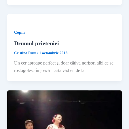
Copiii
Drumul prieteniei
Cristina Rusu
/
1 octombrie 2018
​Un cer aproape perfect şi doar câţiva norişori albi ce se
rostogolesc în joacă – asta văd eu de la