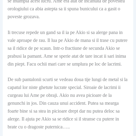
se intampla acest lucru. Ame era atat de incantata de povestea
orologiului ca abia astepta sa ii spuna bunicului ca a gasit o
poveste grozava.
Ii trecuse repede un gand sa il ia pe Akio si sa alerge pana in
vale aproape de rau. Il lua pe Akio de mana si il trase cu putere
sa il ridice de pe scaun. Intr-o fractiune de secunda Akio se
prabusi la pamant. Ame se sperie atat de tare incat ii sari inima
din piept. Facu ochii mari care se umplura pe loc de lacrimi.
De sub pantalonii scurti se vedeau doua tije lungi de metal si la
capatul lor niste ghetute lucrate special. Siroaie de lacrimi ii
curgeau lui Ame pe obraji. Akio nu avea picioare de la
genunchi in jos. Din cauza unui accident. Putea sa mearga
foarte bine si sa stea in picioare drept dar nu putea deloc sa
alerge. Il ajuta pe Akio sa se ridice si il stranse cu putere in
brate cu o dragoste puternica…..