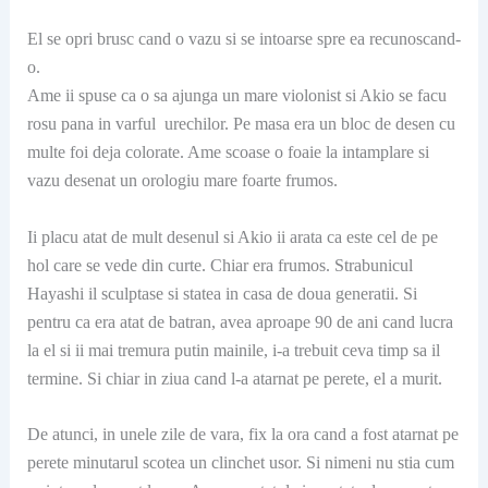
El se opri brusc cand o vazu si se intoarse spre ea recunoscand-
o.
Ame ii spuse ca o sa ajunga un mare violonist si Akio se facu
rosu pana in varful urechilor. Pe masa era un bloc de desen cu
multe foi deja colorate. Ame scoase o foaie la intamplare si
vazu desenat un orologiu mare foarte frumos.
Ii placu atat de mult desenul si Akio ii arata ca este cel de pe
hol care se vede din curte. Chiar era frumos. Strabunicul
Hayashi il sculptase si statea in casa de doua generatii. Si
pentru ca era atat de batran, avea aproape 90 de ani cand lucra
la el si ii mai tremura putin mainile, i-a trebuit ceva timp sa il
termine. Si chiar in ziua cand l-a atarnat pe perete, el a murit.
De atunci, in unele zile de vara, fix la ora cand a fost atarnat pe
perete minutarul scotea un clinchet usor. Si nimeni nu stia cum