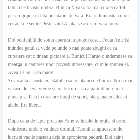
falnici ce faceau umbra. Bunica Myako tocmai curata cartofi
pe o rogojina in fata bucatariei de vara. Era o dimineata cu un
cer atat de senin! Peste satul Asuka se aseza o vara lunga.
Doi ochi mijiti de somn aparura in pragul casei. Fetita Ame isi
intindea gatul sa vada pe unde o mai poate zbughi ca sa
cutreiere cat o tineau picioarele. Bunicul Haruo o indemnase sa
mearga in cautarea unor povesti interesante, cum le spunea el.
Avea 13 ani. Era mare!
Si vacanta aceasta era stabilita sa fie alaturi de bunici. Nu ii mai
vazuse de ceva vreme si era bucuroasa ca parintii nu o mai
puneau sa faca in oras ore lungi de sport, pian, matematica si
altele. Era libera.
Dupa cana de lapte proaspat Ame se incalta in graba si porni
voiniceste unde o va duce drumul. Taranii se apucasera de
lucru si vacile pasteau deja in apropierea padurii. Doi caini