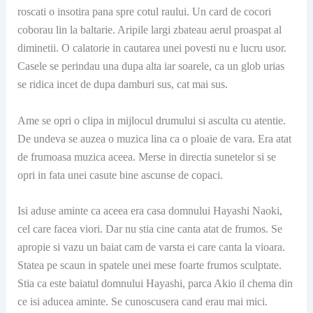
roscati o insotira pana spre cotul raului. Un card de cocori
coborau lin la baltarie. Aripile largi zbateau aerul proaspat al
diminetii. O calatorie in cautarea unei povesti nu e lucru usor.
Casele se perindau una dupa alta iar soarele, ca un glob urias
se ridica incet de dupa damburi sus, cat mai sus.
Ame se opri o clipa in mijlocul drumului si asculta cu atentie.
De undeva se auzea o muzica lina ca o ploaie de vara. Era atat
de frumoasa muzica aceea. Merse in directia sunetelor si se
opri in fata unei casute bine ascunse de copaci.
Isi aduse aminte ca aceea era casa domnului Hayashi Naoki,
cel care facea viori. Dar nu stia cine canta atat de frumos. Se
apropie si vazu un baiat cam de varsta ei care canta la vioara.
Statea pe scaun in spatele unei mese foarte frumos sculptate.
Stia ca este baiatul domnului Hayashi, parca Akio il chema din
ce isi aducea aminte. Se cunoscusera cand erau mai mici.