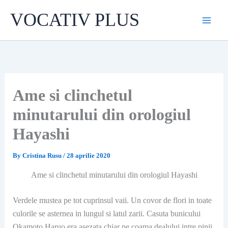
Skip
VOCATIV PLUS
to
content
Ame si clinchetul
minutarului din orologiul
Hayashi
By
Cristina Rusu
/
28 aprilie 2020
Ame si clinchetul minutarului din orologiul Hayashi
Verdele mustea pe tot cuprinsul vaii. Un covor de flori in toate
culorile se asternea in lungul si latul zarii. Casuta bunicului
Okamoto Haruo era asezata chiar pe coama dealului intre pinii