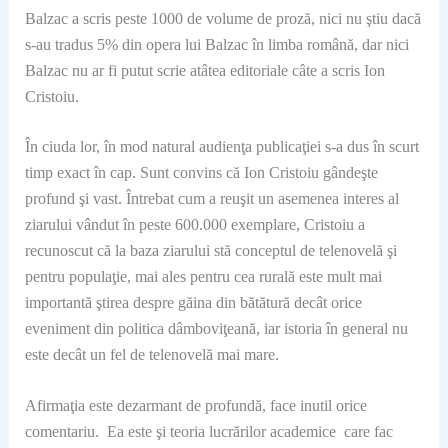
Balzac a scris peste 1000 de volume de proză, nici nu ştiu dacă
s-au tradus 5% din opera lui Balzac în limba română, dar nici
Balzac nu ar fi putut scrie atâtea editoriale câte a scris Ion
Cristoiu.
În ciuda lor, în mod natural audienţa publicaţiei s-a dus în scurt
timp exact în cap. Sunt convins că Ion Cristoiu gândeşte
profund şi vast. Întrebat cum a reuşit un asemenea interes al
ziarului vândut în peste 600.000 exemplare, Cristoiu a
recunoscut că la baza ziarului stă conceptul de telenovelă şi
pentru populaţie, mai ales pentru cea rurală este mult mai
importantă ştirea despre găina din bătătură decât orice
eveniment din politica dâmboviţeană, iar istoria în general nu
este decât un fel de telenovelă mai mare.
Afirmaţia este dezarmant de profundă, face inutil orice
comentariu. Ea este şi teoria lucrărilor academice care fac