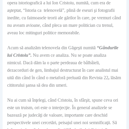
opera istoriografică a lui Ion Cristoiu, numită, cum era de
aşteptat, “Istoria ca telenovelă”, plină de eseuri şi fotografii
inedite, cu faimoasele teorii ale gărilor în care, pe vremuri când
nu aveam avioane, când pleca un mare politician cu trenul,
aveau loc mitinguri politice memorabile.
Acum să analizăm telenovela din Găgeşti numită
“Gândurile
lui Cristoiu”.
Nu avem ce analiza. Nu se poate analiza
nimicul. Dacă dăm la o parte perdeaua de bâlbâieli,
dezacorduri de gen, limbajul destructurat în care analistul mai
uită din când în când o metaforă preluată din Revista 22
,
lăsăm
cititorului şansa să dea din umeri.
Nu ai cum să înţelegi, când Cristoiu, în sfârşit, spune ceva ori
este un truism, ori este o interjecţie. În general analizele se
bazează pe judecăţi de valoare, importante care deschid
perspectivele unei cercetări, peisajul unei noi semnificaţii. Să