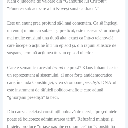
luăm o judecată de valoare din “Gândurile lui Cristoiu”:
“Punerea sub acuzare a lui Koveşi sună ca dracu’.”
Este un enunţ prea profund să-l mai comentăm. Ca să înţelegi
un enunţ minim cu subiect şi predicat, este necesar să urmăreşti
mai multe emisiuni una după alta, exact ca într-o telenovelă
care începe o acţiune într-un episod şi, din raţiuni stilistice de
suspans, termină acţiunea într-un episod ulterior.
Care e semantica acestui
brand
de presă? Klaus Iohannis este
un reprezentant al sistemului, al unor forţe antidemocratice
care, în ciuda Constituţiei, vrea să omoare
pesedişti
. DNA-ul
este instrument de răfuieli politico-mafiote care adună
“ghiorţanii pesedişti” la beci.
Din cauza aceleiaşi constituţii bolnavă de nervi, “preşedintele
poate să boicoteze administrarea ţării”. Refuzând miniştri şi
bugete, produce “uriaşe pagube economice” iar “Constituţia