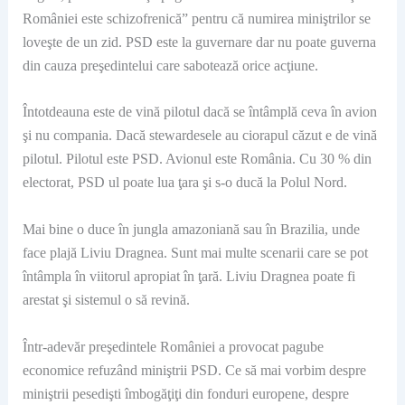
României este schizofrenică” pentru că numirea miniştrilor se
loveşte de un zid. PSD este la guvernare dar nu poate guverna
din cauza preşedintelui care sabotează orice acţiune.
Întotdeauna este de vină pilotul dacă se întâmplă ceva în avion
şi nu compania. Dacă stewardesele au ciorapul căzut e de vină
pilotul. Pilotul este PSD. Avionul este România. Cu 30 % din
electorat, PSD ul poate lua ţara şi s-o ducă la Polul Nord.
Mai bine o duce în jungla amazoniană sau în Brazilia, unde
face plajă Liviu Dragnea. Sunt mai multe scenarii care se pot
întâmpla în viitorul apropiat în ţară. Liviu Dragnea poate fi
arestat şi sistemul o să revină.
Într-adevăr preşedintele României a provocat pagube
economice refuzând miniştrii PSD. Ce să mai vorbim despre
miniştrii pesedişti îmbogăţiţi din fonduri europene, despre