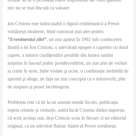
nici nu se mai discută ca valoare.
Ion Cristoiu este indiscutabil o figură emblematică a Presei
româneşti moderne, fiind cunoscut mai ales pentru
“Evenimentul zilei”
, un ziar apărut în 1992 sub conducerea
ilustră a lui Ion Cristoiu, o adevărată epopee a caprelor cu două
capete, a tuturor ciudăţeniilor posibile din lumea satului
surprins în haosul psihic postdecembrist, un ziar plin de violuri
si crime în serie, babe violate şi ucise, o combinație inefabilă de
spermă şi sânge, de fapt un ziar conceput ca o telenovelă, plin
de suspans şi pusee lacrimogene.
Problema este că de la un anumit număr încolo, publicaţia
repeta crimele şi violurile, astfel încât Cristoiu dădea impresia
că scrie acelaşi ziar, deşi Cristoiu scria în fiecare zi un editorial
original, ca un adevărat Balzac hipiot al Presei româneşti.