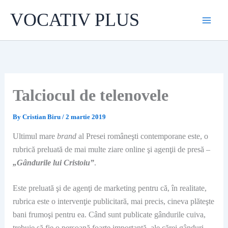
Skip
VOCATIV PLUS
to
content
Talciocul de telenovele
By
Cristian Biru
/
2 martie 2019
Ultimul mare
brand
al Presei româneşti contemporane este, o
rubrică preluată de mai multe ziare online şi agenţii de presă –
„Gândurile lui Cristoiu”
.
Este preluată şi de agenţi de marketing pentru că, în realitate,
rubrica este o intervenţie publicitară, mai precis, cineva plăteşte
bani frumoşi pentru ea. Când sunt publicate gândurile cuiva,
trebuie să fie o persoană foarte importantă, ale cărei gânduri