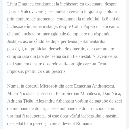
Liviu Dragnea condamnat la închisoare cu executare, despre
Darius Vâlcov, care-şi ascundea averea în lingouri şi tablouri
prin cimitire, de asemenea, condamnat la rândul lui, la 8 ani de
închisoare în primă instanţă, despre Călin-Popescu Tăriceanu,
clientul anchetelor internaţionale de top care nu răspunde
Justiţiei, ascunzându-se după perdeaua parlamentarilor
pesedişti, un politician deosebit de puternic, dar care nu are
curaj să iasă din ţară de teamă să nu fie arestat. N-avem ce să
mai spunem despre dosarele anti-corupţie care au făcut
implozie, pentru că s-au prescris.
Numai în dosarul Microsoft din care Ecaterina Andronescu,
Mihai-Nicolae Tănăsescu, Petru Şerban Mihăilescu, Dan Nica,
Adriana Ţicău, Alexandru Athanasiu vorbim de pagube de zeci
de milioane de dolari; aceste milioane de dolari niciodată nu
vor mai fi recuperate, şi este doar vârful icebergului a maşinii
de spălat bani pesedişti care a devenit România.