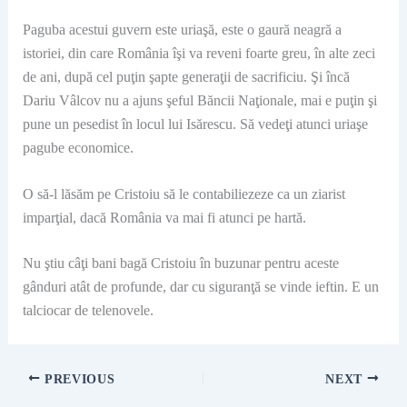
Paguba acestui guvern este uriaşă, este o gaură neagră a
istoriei, din care România îşi va reveni foarte greu, în alte zeci
de ani, după cel puţin şapte generaţii de sacrificiu. Şi încă
Dariu Vâlcov nu a ajuns şeful Băncii Naţionale, mai e puţin şi
pune un pesedist în locul lui Isărescu. Să vedeţi atunci uriaşe
pagube economice.
O să-l lăsăm pe Cristoiu să le contabiliezeze ca un ziarist
imparţial, dacă România va mai fi atunci pe hartă.
Nu ştiu câţi bani bagă Cristoiu în buzunar pentru aceste
gânduri atât de profunde, dar cu siguranţă se vinde ieftin. E un
talciocar de telenovele.
PREVIOUS
NEXT