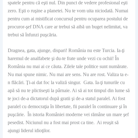
spatele pentru că eşti nul. Din punct de vedere profesional eşti
zero. Eşti o ruşine a planetei. Nu te vom uita niciodată. Numai
pentru cum ai mistificat concursul pentru ocuparea postului de
procuror-şef DNA care ar trebui să aibă un buget nelimitat, va
trebui să înfunzi puşcăria.
Dragnea, gata, ajunge, dispari! România nu este Turcia. Ia-ţi
haremul de analfabete şi du-te frate unde vezi cu ochii! În
România nu mai ai ce căuta. Zilele tale politice sunt numărate.
Nu mai spune nimic. Nu mai are sens. Nu are rost. Valiza ta e-
n flăcări. Ţi-ai dat foc la valiză singur. Gata. Ia-ţi tunurile cu
apă să nu te plictiseşti la pârnaie. Ai să ai tot timpul din lume să
te joci de-a dictatorul după gratii şi de-a statul paralel. Ai fost
paralel cu democraţia în libertate, fii paralel în continuare şi în
puşcărie. În istoria României moderne vei rămâne un mare şef
pesedist. Niciunul nu a fost mai prost ca tine. Ai reuşit să
ajungi liderul idioţilor.