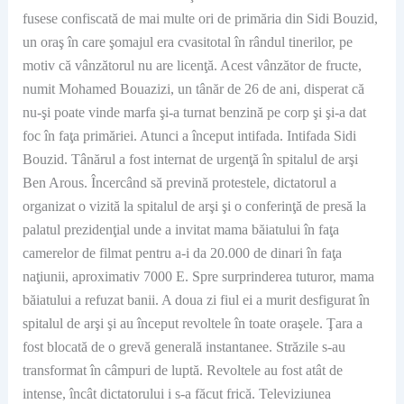
fusese confiscată de mai multe ori de primăria din Sidi Bouzid,
un oraş în care şomajul era cvasitotal în rândul tinerilor, pe
motiv că vânzătorul nu are licenţă. Acest vânzător de fructe,
numit Mohamed Bouazizi, un tânăr de 26 de ani, disperat că
nu-şi poate vinde marfa şi-a turnat benzină pe corp şi şi-a dat
foc în faţa primăriei. Atunci a început intifada. Intifada Sidi
Bouzid. Tânărul a fost internat de urgenţă în spitalul de arşi
Ben Arous. Încercând să prevină protestele, dictatorul a
organizat o vizită la spitalul de arşi şi o conferinţă de presă la
palatul prezidenţial unde a invitat mama băiatului în faţa
camerelor de filmat pentru a-i da 20.000 de dinari în faţa
naţiunii, aproximativ 7000 E. Spre surprinderea tuturor, mama
băiatului a refuzat banii. A doua zi fiul ei a murit desfigurat în
spitalul de arşi şi au început revoltele în toate oraşele. Ţara a
fost blocată de o grevă generală instantanee. Străzile s-au
transformat în câmpuri de luptă. Revoltele au fost atât de
intense, încât dictatorului i s-a făcut frică. Televiziunea