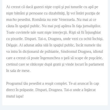
Ai crezut că dacă gazezi nişte copii şi pui tunurile cu apă pe
nişte bătrâni şi persoane cu dizabilităţi, îţi vei întări poziţia de
macho
pesedist. România nu este Venezuela. Nu mai ai ce
căuta în spaţiul public. Nu mai poţi apărea în faţa jurnaliştilor.
Toate cuvintele tale sunt nişte interjecţii. Rişti să fii înjunghiat
cu pixurile. Dispari. Tai-o, Dragnea, unde vezi cu ochii închişi.
Dégaje. Ai adunat atâta silă în spaţiul public, încât numele tău
va intra în dicționarul de psihiatrie, Sindromul Dragnea, idiotul
care a crezut că poate îngenunchea o ţară să scape de puşcărie,
cretinul care se rătăceşte după gratii şi vinde locuri în parlament
în sala de mese.
Programul tău pesedist a reuşit complet. Te-ai aruncat în cap
direct în prăpastie. Dispari, Dragnea. Tai-o unde a înţărcat
mutul iapa!