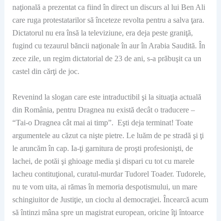
naţională a prezentat ca fiind în direct un discurs al lui Ben Ali
care ruga protestatarilor să înceteze revolta pentru a salva ţara.
Dictatorul nu era însă la televiziune, era deja peste graniţă,
fugind cu tezaurul băncii naţionale în aur în Arabia Saudită. În
zece zile, un regim dictatorial de 23 de ani, s-a prăbuşit ca un
castel din cărţi de joc.
Revenind la slogan care este intraductibil şi la situaţia actuală
din România, pentru Dragnea nu există decât o traducere –
“Tai-o Dragnea cât mai ai timp”. Eşti deja terminat! Toate
argumentele au căzut ca nişte pietre. Le luăm de pe stradă şi ţi
le aruncăm în cap. Ia-ţi garnitura de proşti profesionişti, de
lachei, de potăi şi ghioage media şi dispari cu tot cu marele
lacheu contituţional, curatul-murdar Tudorel Toader. Tudorele,
nu te vom uita, ai rămas în memoria despotismului, un mare
schingiuitor de Justiţie, un cioclu al democraţiei. Încearcă acum
să întinzi mâna spre un magistrat european, oricine îţi întoarce