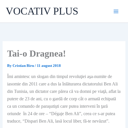
Skip
VOCATIV PLUS
to
content
Tai-o Dragnea!
By
Cristian Biru
/
11 august 2018
Îmi amintesc un slogan din timpul revoluţiei aşa-numite de
iasomie din 2011 care a dus la înlăturarea dictatorului Ben Ali
din Tunisia, un dictator care părea că va domni pe viaţă, aflat la
putere de 23 de ani, cu o gardă de corp cât o armată echipată
ca un comando de paraşutişti care putea interveni în ţară
oriunde în 24 de ore – “Dégaje Ben Ali”, ceea ce s-ar putea
traduce, “Dispari Ben Ali, lasă locul liber, fă-te nevăzut”.