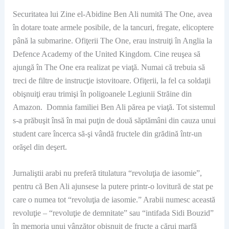
Securitatea lui Zine el-Abidine Ben Ali numită The One, avea
în dotare toate armele posibile, de la tancuri, fregate, elicoptere
până la submarine. Ofiţerii The One, erau instruiţi în Anglia la
Defence Academy of the United Kingdom. Cine reuşea să
ajungă în The One era realizat pe viaţă. Numai că trebuia să
treci de filtre de instrucţie istovitoare. Ofiţerii, la fel ca soldaţii
obişnuiţi erau trimişi în poligoanele Legiunii Străine din
Amazon. Domnia familiei Ben Ali părea pe viaţă. Tot sistemul
s-a prăbuşit însă în mai puţin de două săptămâni din cauza unui
student care încerca să-şi vândă fructele din grădină într-un
orăşel din deşert.
Jurnaliştii arabi nu preferă titulatura “revoluţia de iasomie”,
pentru că Ben Ali ajunsese la putere printr-o lovitură de stat pe
care o numea tot “revoluţia de iasomie.” Arabii numesc această
revoluţie – “revoluţie de demnitate” sau “intifada Sidi Bouzid”
în memoria unui vânzător obişnuit de fructe a cărui marfă