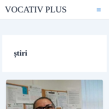
Skip
VOCATIV PLUS
to
content
știri