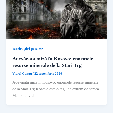
,
istorie
știri pe surse
Adevărata miză în Kosovo: enormele
resurse minerale de la Stari Trg
Viorel Gongu
/
22 septembrie 2020
Adevărata miză în Kosovo: enormele resurse minerale
de la Stari Trg Kosovo este o regiune extrem de săracă.
Mai bine […]