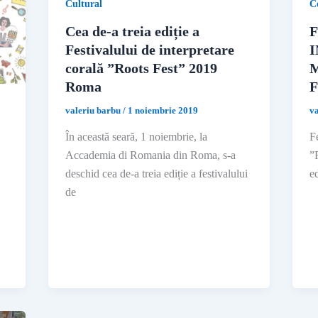
Cultural
C
Cea de-a treia ediție a
F
Festivalului de interpretare
corală ”Roots Fest” 2019
Roma
F
valeriu barbu
/
1 noiembrie 2019
v
În această seară, 1 noiembrie, la
F
Accademia di Romania din Roma, s-a
”
deschid cea de-a treia ediție a festivalului
e
de