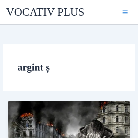
Skip
VOCATIV PLUS
to
content
argint ș