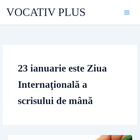
Skip
VOCATIV PLUS
to
content
23 ianuarie este Ziua
Internaţională a
scrisului de mână