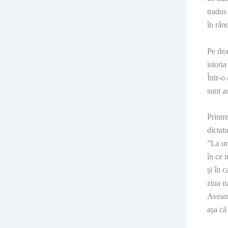
tradus
în rând
Pe dea
istoria
Într-o
sunt a
Printr
dictatu
”La un
în ce 
și în 
ziua n
Aveam 
așa că