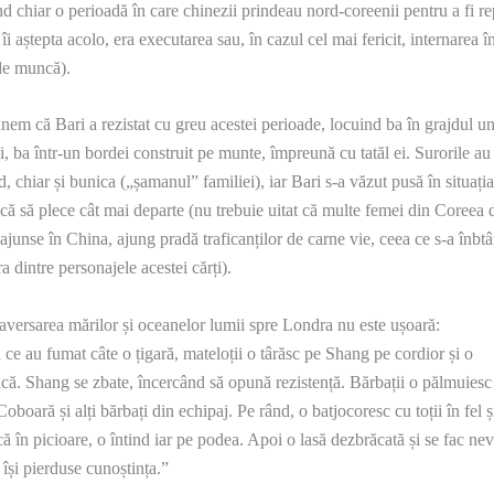
nd chiar o perioadă în care chinezii prindeau nord-coreenii pentru a fi rep
 îi aștepta acolo, era executarea sau, în cazul cel mai fericit, internarea î
de muncă).
nem că Bari a rezistat cu greu acestei perioade, locuind ba în grajdul u
i, ba într-un bordei construit pe munte, împreună cu tatăl ei. Surorile au
d, chiar și bunica („șamanul” familiei), iar Bari s-a văzut pusă în situația 
că să plece cât mai departe (nu trebuie uitat că multe femei din Coreea 
ajunse în China, ajung pradă traficanților de carne vie, ceea ce s-a înbt
a dintre personajele acestei cărți).
raversarea mărilor și oceanelor lumii spre Londra nu este ușoară:
ce au fumat câte o țigară, mateloții o târăsc pe Shang pe cordior și o
că. Shang se zbate, încercând să opună rezistență. Bărbații o pălmuiesc 
oboară și alți bărbați din echipaj. Pe rând, o batjocoresc cu toții în fel ș
că în picioare, o întind iar pe podea. Apoi o lasă dezbrăcată și se fac nev
își pierduse cunoștința.”