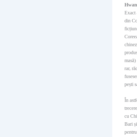
Hwan
Exact 
din Co
ficțiu
Coreea
chinez
produs
masă) 
rar, r
fusese
pești 
În ast
trecer
cu Chi
Bari ș
pentru