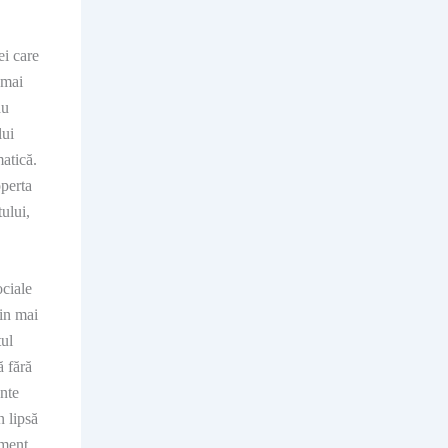
i care
cmai
au
lui
atică.
operta
ului,
ociale
din mai
tul
ă fără
ente
n lipsă
iment,