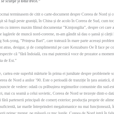
 se scurge și totul trece.”
cmai terminasem de citit o carte-document despre Coreea de Nord și ce
șit să fugă peste graniță, în China și de acolo în Coreea de Sud, cum to
m cu interes maxim filmul documentar ”Kimjongilia”, despre cei care 
de lagărele de muncă nord-coreene, m-am gândit să dau o șansă și cărții 
Sok-yong, ”Prințesa Bari”, care tratează în mare parte aceeași problem
t atras, desigur, și de complimentul pe care Kenzaburo Oe îl face pe c
 respectiv că ”fără îndoială, cea mai puternică voce de prozator a moment
ia de Est.”
e, cartea este superbă mărturie în prima ei jumătate despre problemele s
reea de Nord a anilor ’90. Este o perioadă de tranziție în țara asiatică, 
puncte de vedere: odată cu prăbușirea regimurilor comuniste din sud-es
i, mai cu seamă a celui sovietic, Coreea de Nord se trezește dintr-o dat
 și fără partenerii principali de comerț exterior; producția proprie de alim
nsuficientă, iar marile întreprinderi megalomanice nu mai funcționează, î
erii prime; treptat, pe măsură ce trec lunile, Coreea de Nord intră în fal