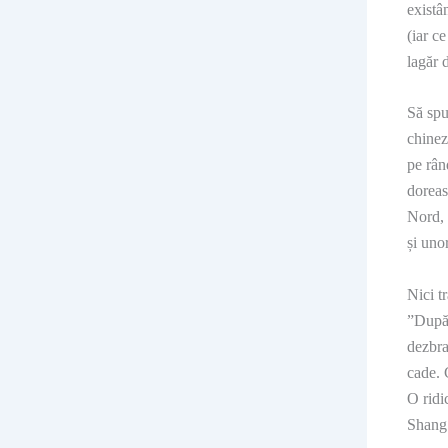
existâ
(iar ce
lagăr 
Să spu
chinez
pe rân
doreas
Nord, 
și unor
Nici t
”După 
dezbra
cade. C
O ridi
Shang 