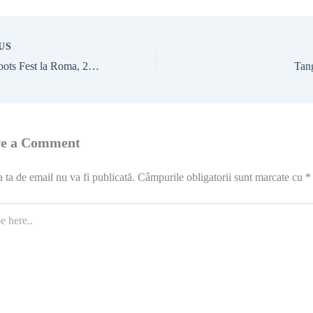
US
Festivalul Roots Fest la Roma, 2 și 3 noiembrie – Arpeggio&Roua
Tan
ve a Comment
 ta de email nu va fi publicată.
Câmpurile obligatorii sunt marcate cu
*