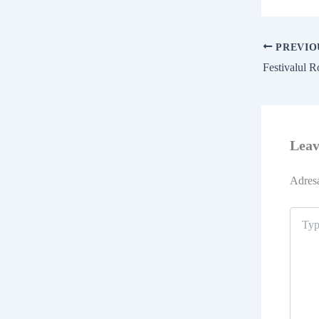
PREVIO
Lea
Adresa
Type
here..