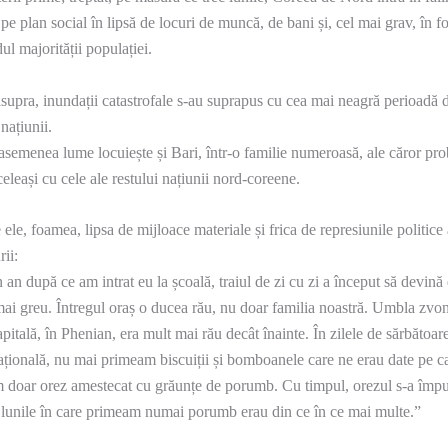
 pe plan social în lipsă de locuri de muncă, de bani și, cel mai grav, în 
ul majorității populației.
supra, inundații catastrofale s-au suprapus cu cea mai neagră perioadă 
 națiunii.
 asemenea lume locuiește și Bari, într-o familie numeroasă, ale căror pr
celeași cu cele ale restului națiunii nord-coreene.
e ele, foamea, lipsa de mijloace materiale și frica de represiunile politice 
rii:
 an după ce am intrat eu la școală, traiul de zi cu zi a început să devină
mai greu. Întregul oraș o ducea rău, nu doar familia noastră. Umbla zvo
capitală, în Phenian, era mult mai rău decât înainte. În zilele de sărbătoare
ațională, nu mai primeam biscuiții și bomboanele care ne erau date pe ca
doar orez amestecat cu grăunțe de porumb. Cu timpul, orezul s-a împu
 lunile în care primeam numai porumb erau din ce în ce mai multe.”