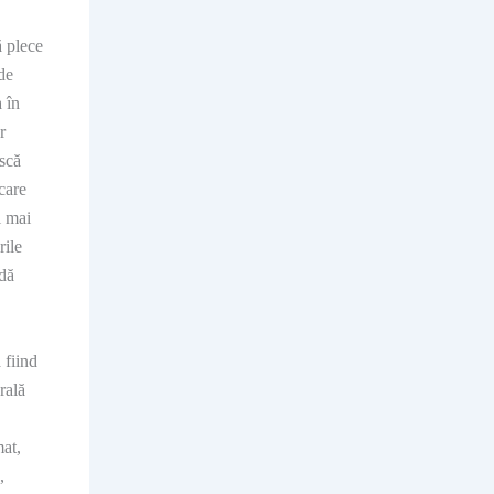
ă plece
de
 în
r
scă
ecare
l mai
rile
ndă
 fiind
rală
mat,
,