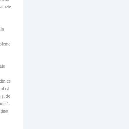
foamete
din
obleme
ale
 din ce
nul că
 și de
rtelă.
ținat,