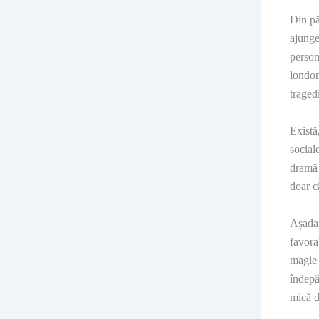
Din pă
ajunge
person
london
traged
Există,
social
dramă 
doar c
Așadar
favora
magie 
îndepă
mică d