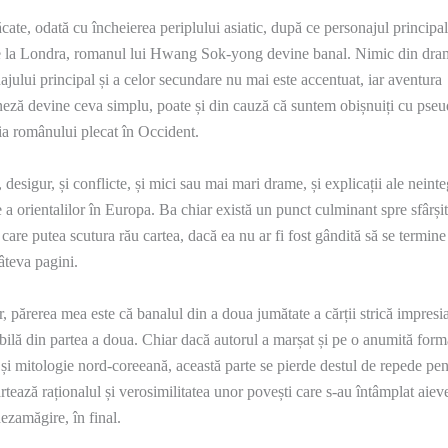
cate, odată cu încheierea periplului asiatic, după ce personajul principal
 la Londra, romanul lui Hwang Sok-yong devine banal. Nimic din dra
ajului principal și a celor secundare nu mai este accentuat, iar aventura
eză devine ceva simplu, poate și din cauză că suntem obișnuiți cu pseu
ia românului plecat în Occident.
 desigur, și conflicte, și mici sau mai mari drame, și explicații ale neinte
e a orientalilor în Europa. Ba chiar există un punct culminant spre sfârșit
care putea scutura rău cartea, dacă ea nu ar fi fost gândită să se termin
âteva pagini.
, părerea mea este că banalul din a doua jumătate a cărții strică impresi
bilă din partea a doua. Chiar dacă autorul a marșat și pe o anumită form
și mitologie nord-coreeană, această parte se pierde destul de repede pen
rtează raționalul și verosimilitatea unor povești care s-au întâmplat aiev
ezamăgire, în final.