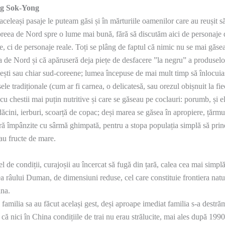
g Sok-Yong
aceleași pasaje le puteam găsi și în mărturiile oamenilor care au reușit s
reea de Nord spre o lume mai bună, fără să discutăm aici de personaje 
ne, ci de personaje reale. Toți se plâng de faptul că nimic nu se mai găsea
 de Nord și că apăruseră deja piețe de desfacere ”la negru” a produselo
ești sau chiar sud-coreene; lumea începuse de mai mult timp să înlocuia
ele tradiționale (cum ar fi carnea, o delicatesă, sau orezul obișnuit la fi
cu chestii mai puțin nutritive și care se găseau pe coclauri: porumb, și e
ădăcini, ierburi, scoarță de copac; deși marea se găsea în apropiere, țărmu
ră împânzite cu sârmă ghimpată, pentru a stopa populația simplă să pri
sau fructe de mare.
fel de condiții, curajoșii au încercat să fugă din țară, calea cea mai simplă
ea râului Duman, de dimensiuni reduse, cel care constituie frontiera natu
na.
i familia sa au făcut același gest, deși aproape imediat familia s-a destră
 că nici în China condițiile de trai nu erau strălucite, mai ales după 1990