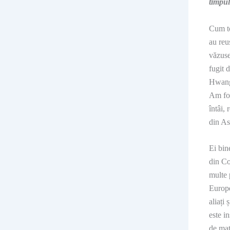
timpul
Cum to
au reu
văzuse
fugit 
Hwang 
Am fos
întâi,
din As
Ei bin
din Co
multe 
Europe
aliați
este i
de mat