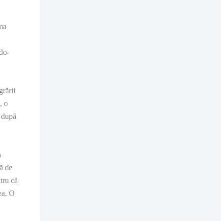
ma
do-
grării
, o
e după
a
ă de
tru că
ea. O