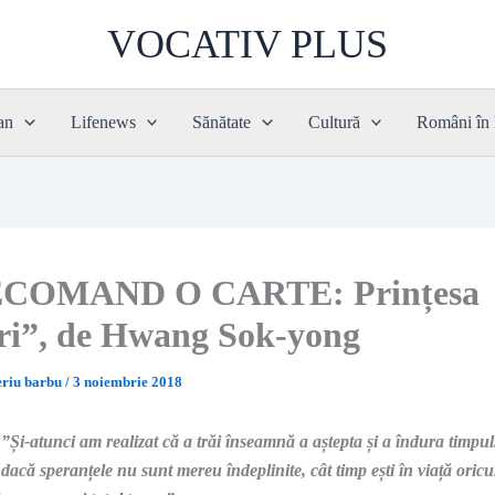
VOCATIV PLUS
an
Lifenews
Sănătate
Cultură
Români în
COMAND O CARTE: Prințesa
ri”, de Hwang Sok-yong
eriu barbu
/
3 noiembrie 2018
:
”Și-atunci am realizat că a trăi înseamnă a aștepta și a îndura timpul
dacă speranțele nu sunt mereu îndeplinite, cât timp ești în viață oric