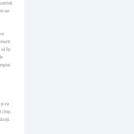
atriați
ntr-un
nor
 murit
să își
de
âmplat
și ea
i chip.
ăzuți.