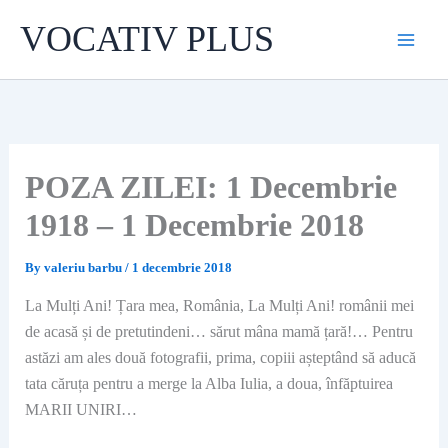
Skip
VOCATIV PLUS
to
content
POZA ZILEI: 1 Decembrie
1918 – 1 Decembrie 2018
By
valeriu barbu
/
1 decembrie 2018
La Mulți Ani! Țara mea, România, La Mulți Ani! românii mei
de acasă și de pretutindeni… sărut mâna mamă țară!… Pentru
astăzi am ales două fotografii, prima, copiii așteptând să aducă
tata căruța pentru a merge la Alba Iulia, a doua, înfăptuirea
MARII UNIRI…