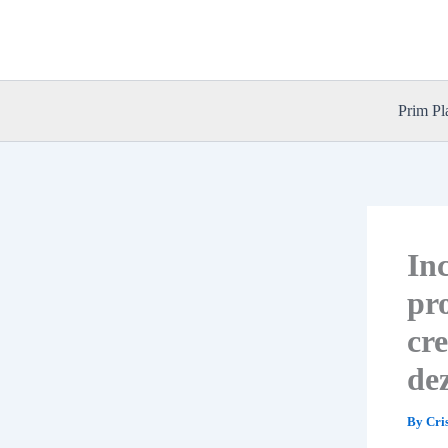
Skip
to
content
Prim Pl
Inc
pr
cre
de
By
Cri