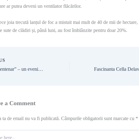
care ar putea deveni un ventilator flăcărilor.
ce joia trecută lanțul de foc a mistuit mai mult de 40 de mii de hectare,
se sute de clădiri și, până luni, au fost îmblânzite pentru doar 20%.
US
”România Centenar” – un eveniment de excepție la Roma
ve a Comment
 ta de email nu va fi publicată.
Câmpurile obligatorii sunt marcate cu
*