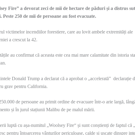
ey Fire” a devorat zeci de mii de hectare de păduri și a distrus su
i. Peste 250 de mii de persoane au fost evacuate.
l victimelor incendiilor forestiere, care au lovit ambele extremități ale
rniei a crescut la 42.
tățile au confirmat că aceasta este cea mai mare calamitate din istoria sta
an.
intele Donald Trump a declarat că a aprobat o „accelerată” declarație 
ru grav pentru California.
250.000 de persoane au primit ordine de evacuare într-o arie largă, lâng
ento și în jurul stațiunii Malibu de pe malul mării.
rii luptă cu așa-numitul „Woolsey Fire“ și sunt conștienți de faptul că 
esc pentru întoarcerea vânturilor periculoase, calde și uscate dinspre inte