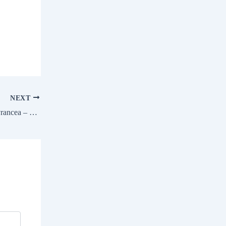
NEXT
Fascinanta Cella Delavrancea – una dintre cele mai complexe şi interesante personalităţi ale culturii româneşti