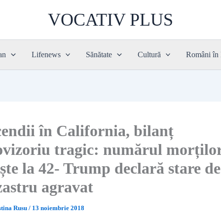
VOCATIV PLUS
an
Lifenews
Sănătate
Cultură
Români în
endii în California, bilanț
ovizoriu tragic: numărul morțilo
ște la 42- Trump declară stare de
zastru agravat
stina Rusu
/
13 noiembrie 2018