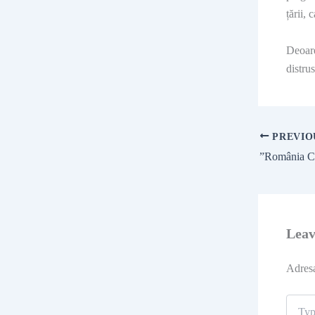
țării, 
Deoare
distru
PREVIO
Lea
Adresa
Type
here..