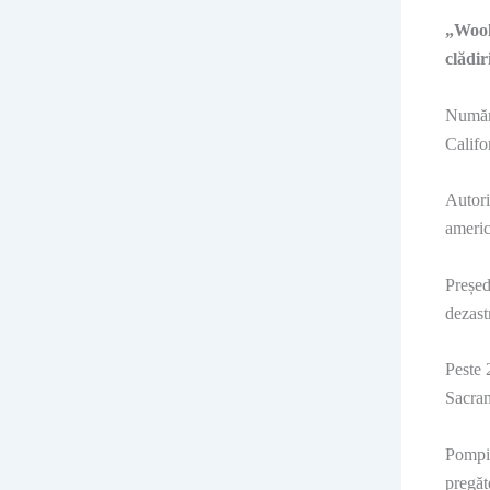
„Wools
clădir
Număru
Califo
Autori
americ
Președ
dezast
Peste 
Sacram
Pompie
pregăt