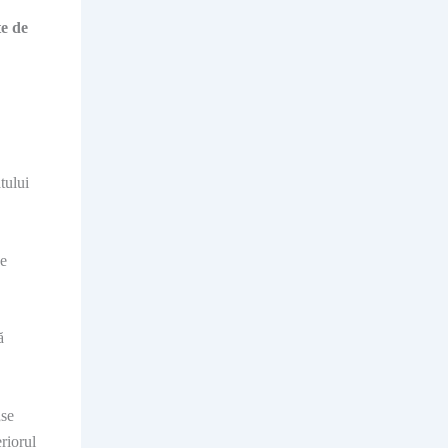
te de
tului
de
ă
„se
riorul