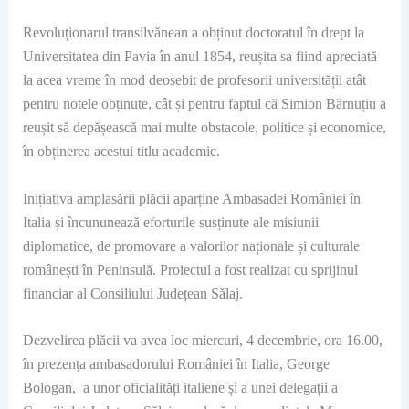
Revoluționarul transilvănean a obținut doctoratul în drept la
Universitatea din Pavia în anul 1854, reușita sa fiind apreciată
la acea vreme în mod deosebit de profesorii universității atât
pentru notele obținute, cât și pentru faptul că Simion Bărnuțiu a
reușit să depășească mai multe obstacole, politice și economice,
în obținerea acestui titlu academic.
Inițiativa amplasării plăcii aparține Ambasadei României în
Italia și încununează eforturile susținute ale misiunii
diplomatice, de promovare a valorilor naționale și culturale
românești în Peninsulă. Proiectul a fost realizat cu sprijinul
financiar al Consiliului Județean Sălaj.
Dezvelirea plăcii va avea loc miercuri, 4 decembrie, ora 16.00,
în prezența ambasadorului României în Italia, George
Bologan, a unor oficialități italiene și a unei delegații a