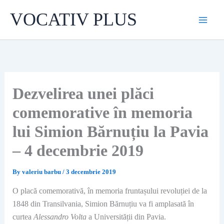
Skip
VOCATIV PLUS
to
content
Dezvelirea unei plăci
comemorative în memoria
lui Simion Bărnuțiu la Pavia
– 4 decembrie 2019
By
valeriu barbu
/
3 decembrie 2019
O placă comemorativă, în memoria fruntașului revoluției de la
1848 din Transilvania, Simion Bărnuțiu va fi amplasată în
curtea
Alessandro Volta
a Universității din Pavia.