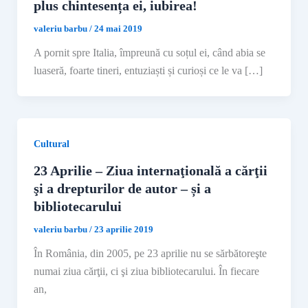
plus chintesența ei, iubirea!
valeriu barbu
/
24 mai 2019
A pornit spre Italia, împreună cu soțul ei, când abia se
luaseră, foarte tineri, entuziaști și curioși ce le va […]
Cultural
23 Aprilie – Ziua internaţională a cărţii
şi a drepturilor de autor – și a
bibliotecarului
valeriu barbu
/
23 aprilie 2019
În România, din 2005, pe 23 aprilie nu se sărbătoreşte
numai ziua cărţii, ci şi ziua bibliotecarului. În fiecare
an,