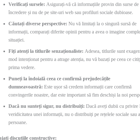
Verificați sursele:
Asigurați-vă că informațiile provin din surse de
încredere și nu de pe site-uri web sau profiluri sociale dubioase.
Căutați diverse perspective:
Nu vă limitați la o singură sursă de
informații, comparați diferite opinii pentru a avea o imagine comple
situației.
Fiți atenți la titlurile senzaționaliste:
Adesea, titlurile sunt exager
mod intenționat pentru a atrage atenția, nu vă bazați pe ceea ce citiț
prima vedere.
Puneți la îndoială ceea ce confirmă prejudecățile
dumneavoastră:
Este ușor să credem informații care confirmă
convingerile noastre, dar este important să fim deschiși la noi persp
Dacă nu sunteți sigur, nu distribuiți:
Dacă aveți dubii cu privire 
veridicitatea unei informații, nu o distribuiți pe rețelele sociale sau a
persoane.
jați discuțiile constructive: