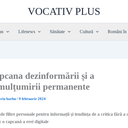
VOCATIV PLUS
an
Lifenews
Sănătate
Cultură
Români în
pcana dezinformării și a
mulțumirii permanente
eriu barbu
/
9 februarie 2024
de filtre personale pentru informații și tendința de a critica fără a 
i: o capcană a erei digitale