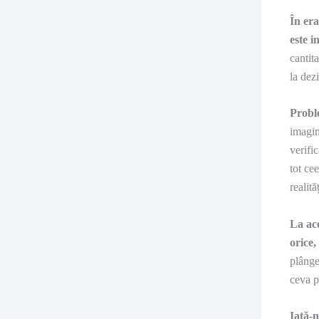
În era
este 
cantit
la dez
Proble
imagin
verifi
tot cee
realităț
La ace
orice,
plânge
ceva p
Iată-n