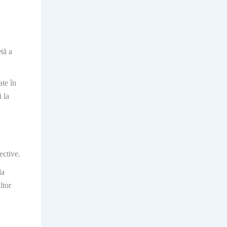
tă a
ate în
i la
ective.
la
ltor