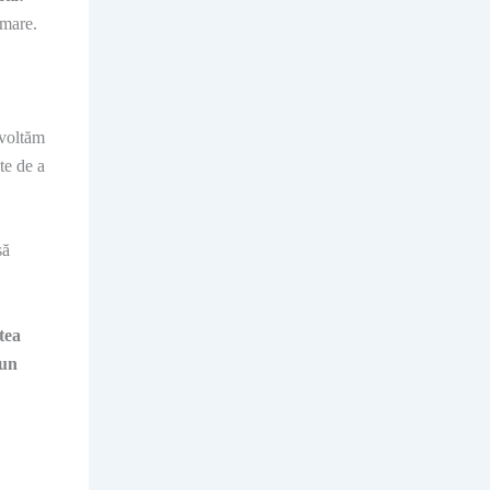
imare.
voltăm
te de a
să
tea
 un