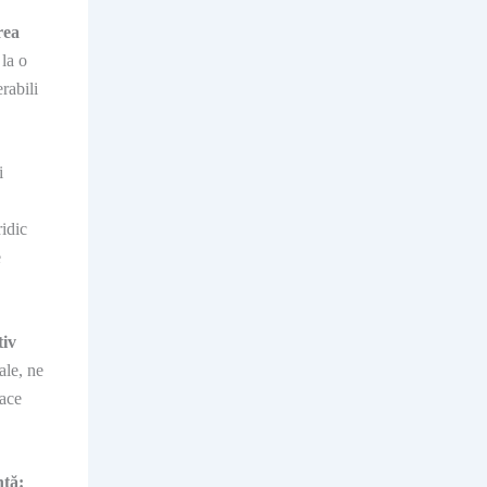
rea
la o
rabili
i
idic
e
tiv
ale, ne
face
ntă: