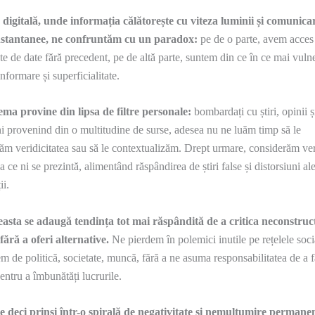
 digitală, unde informația călătorește cu viteza luminii și comunica
instantanee, ne confruntăm cu un paradox:
pe de o parte, avem acces 
ate de date fără precedent, pe de altă parte, suntem din ce în ce mai vulne
informare și superficialitate.
ma provine din lipsa de filtre personale:
bombardați cu știri, opinii ș
i provenind din o multitudine de surse, adesea nu ne luăm timp să le
căm veridicitatea sau să le contextualizăm. Drept urmare, considerăm ver
a ce ni se prezintă, alimentând răspândirea de știri false și distorsiuni al
ii.
asta se adaugă tendința tot mai răspândită de a critica neconstruc
 fără a oferi alternative.
Ne pierdem în polemici inutile pe rețelele soci
m de politică, societate, muncă, fără a ne asuma responsabilitatea de a 
entru a îmbunătăți lucrurile.
e deci prinși într-o spirală de negativitate și nemulțumire permane