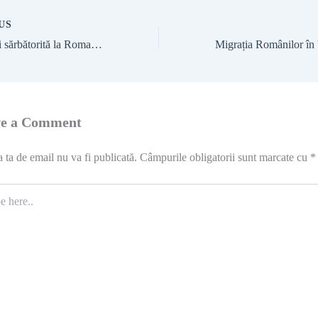
US
Ziua Culturii sărbătorită la Roma de Ambasada României și Ambasada Republicii Moldova
ve a Comment
 ta de email nu va fi publicată.
Câmpurile obligatorii sunt marcate cu
*