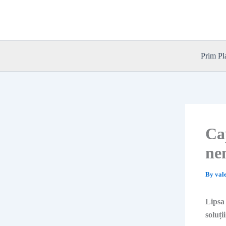
Skip
to
content
Prim Pl
Ca
ne
By
val
Lipsa 
soluți