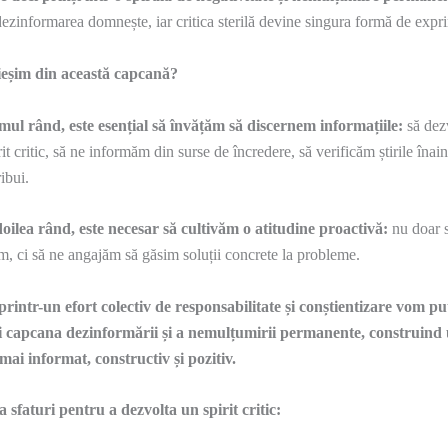
ezinformarea domnește, iar critica sterilă devine singura formă de expr
eșim din această capcană?
mul rând, este esențial să învățăm să discernem informațiile:
să dez
rit critic, să ne informăm din surse de încredere, să verificăm știrile înain
ribui.
doilea rând, este necesar să cultivăm o atitudine proactivă:
nu doar 
ăm, ci să ne angajăm să găsim soluții concrete la probleme.
rintr-un efort colectiv de responsabilitate și conștientizare vom pu
i capcana dezinformării și a nemulțumirii permanente, construind
 mai informat, constructiv și pozitiv.
 sfaturi pentru a dezvolta un spirit critic: