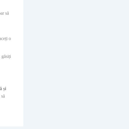
ar să
ceți o
 găsiți
ă și
 să