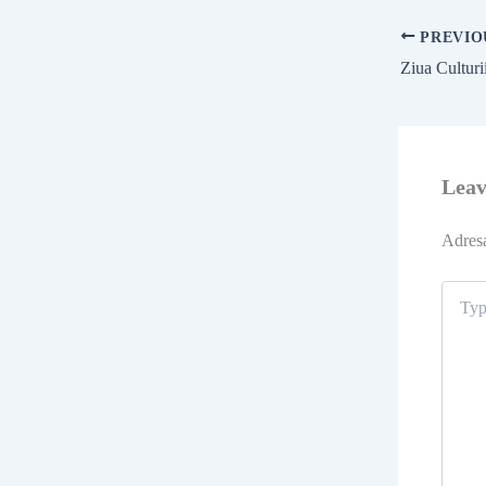
PREVIO
Lea
Adresa
Type
here..