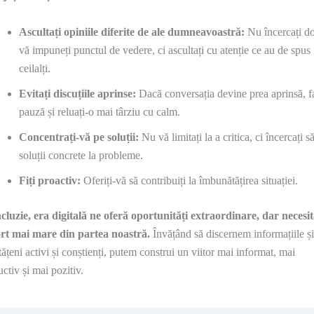
Ascultați opiniile diferite de ale dumneavoastră:
Nu încercați do
vă impuneți punctul de vedere, ci ascultați cu atenție ce au de spus
ceilalți.
Evitați discuțiile aprinse:
Dacă conversația devine prea aprinsă, fa
pauză și reluați-o mai târziu cu calm.
Concentrați-vă pe soluții:
Nu vă limitați la a critica, ci încercați să
soluții concrete la probleme.
Fiți proactiv:
Oferiți-vă să contribuiți la îmbunătățirea situației.
cluzie, era digitală ne oferă oportunități extraordinare, dar necesit
ort mai mare din partea noastră.
Învățând să discernem informațiile și
tățeni activi și conștienți, putem construi un viitor mai informat, mai
uctiv și mai pozitiv.