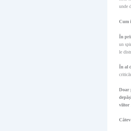
unde d
Cum i
În pri
un spi
le dist
În al 
critic
Doar p
depăș
viitor
Câteva