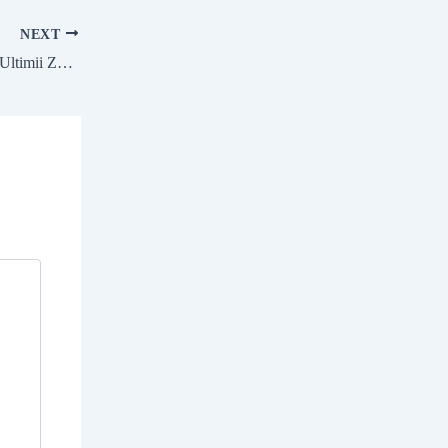
NEXT
Migrația Românilor în Ultimii Zece Ani: Provocări și Perspective