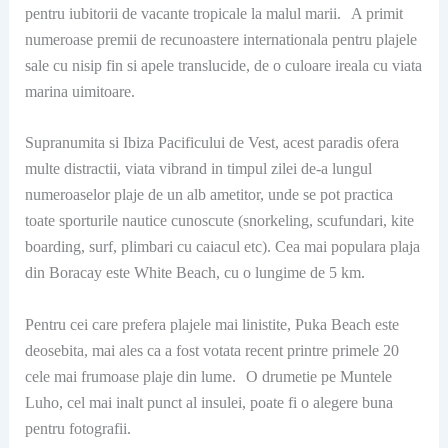
pentru iubitorii de vacante tropicale la malul marii. A primit
numeroase premii de recunoastere internationala pentru plajele
sale cu nisip fin si apele translucide, de o culoare ireala cu viata
marina uimitoare.
Supranumita si Ibiza Pacificului de Vest, acest paradis ofera
multe distractii, viata vibrand in timpul zilei de-a lungul
numeroaselor plaje de un alb ametitor, unde se pot practica
toate sporturile nautice cunoscute (snorkeling, scufundari, kite
boarding, surf, plimbari cu caiacul etc). Cea mai populara plaja
din Boracay este White Beach, cu o lungime de 5 km.
Pentru cei care prefera plajele mai linistite, Puka Beach este
deosebita, mai ales ca a fost votata recent printre primele 20
cele mai frumoase plaje din lume. O drumetie pe Muntele
Luho, cel mai inalt punct al insulei, poate fi o alegere buna
pentru fotografii.