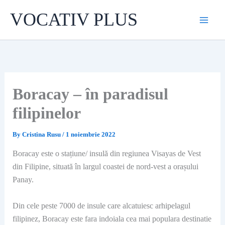
Skip
VOCATIV PLUS
to
content
Boracay – în paradisul
filipinelor
By
Cristina Rusu
/
1 noiembrie 2022
Boracay este o stațiune/ insulă din regiunea Visayas de Vest
din Filipine, situată în largul coastei de nord-vest a orașului
Panay.
Din cele peste 7000 de insule care alcatuiesc arhipelagul
filipinez, Boracay este fara indoiala cea mai populara destinatie