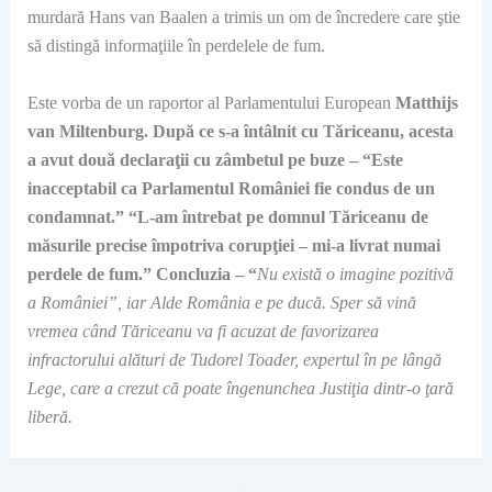
murdară Hans van Baalen a trimis un om de încredere care ştie
să distingă informaţiile în perdelele de fum.
Este vorba de un raportor al Parlamentului European
Matthijs
van Miltenburg. După ce s-a întâlnit cu Tăriceanu, acesta
a avut două declaraţii cu zâmbetul pe buze – “Este
inacceptabil ca Parlamentul României fie condus de un
condamnat.” “L-am întrebat pe domnul Tăriceanu de
măsurile precise împotriva corupţiei – mi-a livrat numai
perdele de fum.” Concluzia – “
Nu există o imagine pozitivă
a României”, iar Alde România e pe ducă. Sper să vină
vremea când Tăriceanu va fi acuzat de favorizarea
infractorului alături de Tudorel Toader, expertul în
pe lângă
Leg
e, care a crezut că poate îngenunchea Justiţia dintr-o ţară
liberă.