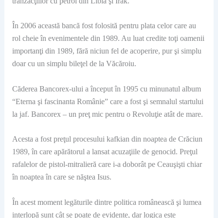
tranzacţiilor cu petrol din Libia şi Irak.
În 2006 această bancă fost folosită pentru plata celor care au
rol cheie în evenimentele din 1989. Au luat credite toţi oamenii
importanţi din 1989, fără niciun fel de acoperire, pur şi simplu
doar cu un simplu bileţel de la Văcăroiu.
Căderea Bancorex-ului a început în 1995 cu minunatul album
“Eterna şi fascinanta Românie” care a fost şi semnalul startului
la jaf. Bancorex – un preţ mic pentru o Revoluţie atât de mare.
Acesta a fost preţul procesului kafkian din noaptea de Crăciun
1989, în care apărătorul a lansat acuzaţiile de genocid. Preţul
rafalelor de pistol-mitralieră care i-a doborât pe Ceauşişti chiar
în noaptea în care se năştea Isus.
În acest moment legăturile dintre politica românească şi lumea
interlopă sunt cât se poate de evidente, dar logica este