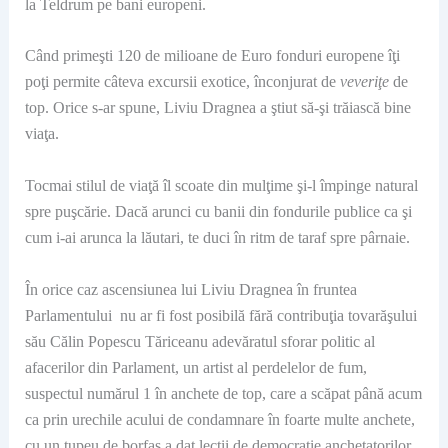
la Teldrum pe bani europeni.
Când primeşti 120 de milioane de Euro fonduri europene îţi
poţi permite câteva excursii exotice, înconjurat de
veveriţe
de
top. Orice s-ar spune, Liviu Dragnea a ştiut să-şi trăiască bine
viaţa.
Tocmai stilul de viaţă îl scoate din mulţime şi-l împinge natural
spre puşcărie. Dacă arunci cu banii din fondurile publice ca şi
cum i-ai arunca la lăutari, te duci în ritm de taraf spre pârnaie.
În orice caz ascensiunea lui Liviu Dragnea în fruntea
Parlamentului nu ar fi fost posibilă fără contribuţia tovarăşului
său Călin Popescu Tăriceanu adevăratul sforar politic al
afacerilor din Parlament, un artist al perdelelor de fum,
suspectul numărul 1 în anchete de top, care a scăpat până acum
ca prin urechile acului de condamnare în foarte multe anchete,
cu un tupeu de borfaş a dat lecţii de democraţie anchetatorilor.