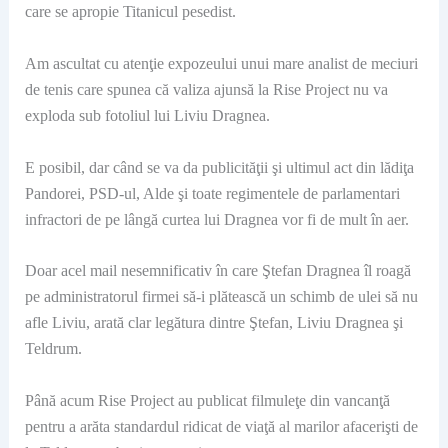
care se apropie Titanicul pesedist.
Am ascultat cu atenţie expozeului unui mare analist de meciuri
de tenis care spunea că valiza ajunsă la Rise Project nu va
exploda sub fotoliul lui Liviu Dragnea.
E posibil, dar când se va da publicităţii şi ultimul act din lădiţa
Pandorei, PSD-ul, Alde şi toate regimentele de parlamentari
infractori de pe lângă curtea lui Dragnea vor fi de mult în aer.
Doar acel mail nesemnificativ în care Ştefan Dragnea îl roagă
pe administratorul firmei să-i plătească un schimb de ulei să nu
afle Liviu, arată clar legătura dintre Ştefan, Liviu Dragnea şi
Teldrum.
Până acum Rise Project au publicat filmuleţe din vancanţă
pentru a arăta standardul ridicat de viaţă al marilor afacerişti de