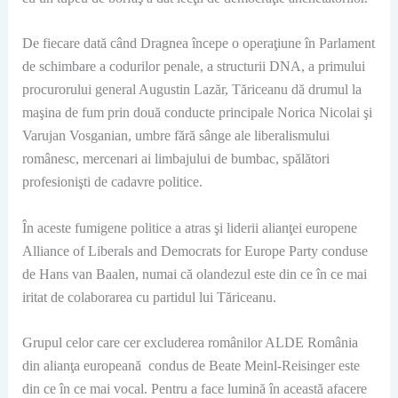
De fiecare dată când Dragnea începe o operaţiune în Parlament
de schimbare a codurilor penale, a structurii DNA, a primului
procurorului general Augustin Lazăr, Tăriceanu dă drumul la
maşina de fum prin două conducte principale Norica Nicolai şi
Varujan Vosganian, umbre fără sânge ale liberalismului
românesc, mercenari ai limbajului de bumbac, spălători
profesionişti de cadavre politice.
În aceste fumigene politice a atras şi liderii alianţei europene
Alliance of Liberals and Democrats for Europe Party conduse
de Hans van Baalen, numai că olandezul este din ce în ce mai
iritat de colaborarea cu partidul lui Tăriceanu.
Grupul celor care cer excluderea românilor ALDE România
din alianţa europeană condus de Beate Meinl-Reisinger este
din ce în ce mai vocal. Pentru a face lumină în această afacere