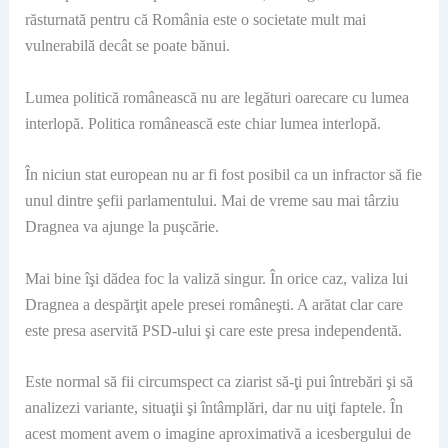
răsturnată pentru că România este o societate mult mai
vulnerabilă decât se poate bănui.
Lumea politică românească nu are legături oarecare cu lumea
interlopă. Politica românească este chiar lumea interlopă.
În niciun stat european nu ar fi fost posibil ca un infractor să fie
unul dintre şefii parlamentului. Mai de vreme sau mai târziu
Dragnea va ajunge la puşcărie.
Mai bine îşi dădea foc la valiză singur. În orice caz, valiza lui
Dragnea a despărţit apele presei româneşti. A arătat clar care
este presa aservită PSD-ului şi care este presa independentă.
Este normal să fii circumspect ca ziarist să-ţi pui întrebări şi să
analizezi variante, situaţii şi întâmplări, dar nu uiţi faptele. În
acest moment avem o imagine aproximativă a icesbergului de