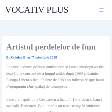
Skip
VOCATIV PLUS
to
content
Artistul perdelelor de fum
By
Cristian Biru
/
7 noiembrie 2018
Legăturile dintre politica românească şi lumea interlopă au fost
dezvăluite constant de-a lungul anilor după 1989 şi înainte.
Europa Liberă a făcut înainte de 1989 un foileton despre banii
Propaganda Due
spălaţi de Ceauşescu.
Pentru a-i spăla bine Ceauşescu a făcut în 1968 chiar o bancă
specială, Bancorex. Banii mafiei au fost ascunşi în labirintul