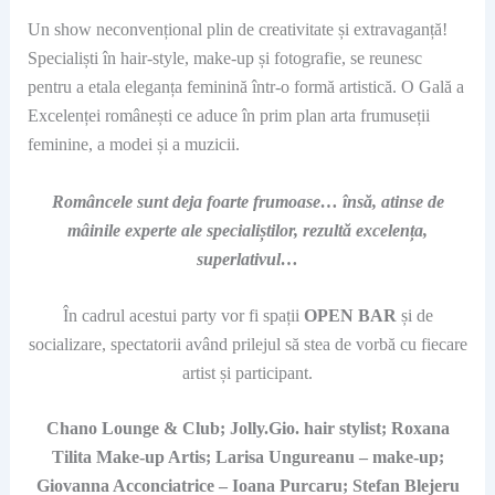
Un show neconvențional plin de creativitate și extravaganță!
Specialiști în hair-style, make-up și fotografie, se reunesc
pentru a etala el
eganța feminină într-o formă artistică. O Gală a
Excelenței românești ce aduce în prim plan arta frumuseții
feminine, a modei și a muzicii.
Româncele sunt deja foarte frumoase… însă, atinse de
mâinile experte ale specialiștilor, rezultă excelența,
superlativul…
În cadrul acestui party vor fi spații
OPEN BAR
și de
socializare, spectatorii având prilejul să stea de vorbă cu fiecare
artist și participant.
Chano Lounge & Club; Jolly.Gio. hair stylist; Roxana
Tilita Make-up Artis; Larisa Ungureanu – make-up;
Giovanna Acconciatrice – Ioana Purcaru; Stefan Blejeru