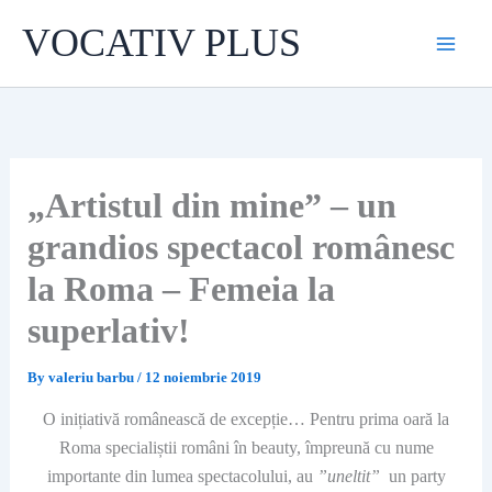
Skip
VOCATIV PLUS
to
content
„Artistul din mine” – un
grandios spectacol românesc
la Roma – Femeia la
superlativ!
By
valeriu barbu
/
12 noiembrie 2019
O inițiativă românească de excepție… Pentru prima oară la
Roma specialiștii români în beauty, împreună cu nume
importante din lumea spectacolului, au
”uneltit”
un party