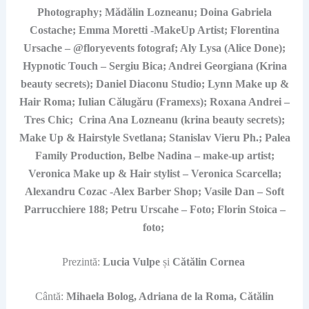
Photography; Mădălin Lozneanu; Doina Gabriela
Costache; Emma Moretti -MakeUp Artist; Florentina
Ursache – @floryevents fotograf; Aly Lysa (Alice Done);
Hypnotic Touch – Sergiu Bica; Andrei Georgiana (Krina
beauty secrets); Daniel Diaconu Studio; Lynn Make up &
Hair Roma; Iulian Călugăru (Framexs); Roxana Andrei –
Tres Chic; Crina Ana
Lozneanu
(krina beauty secrets);
Make Up & Hairstyle Svetlana; Stanislav Vieru Ph.; Palea
Family Production, Belbe Nadina – make-up artist;
Veronica Make up & Hair stylist – Veronica Scarcella;
Alexandru Cozac -Alex Barber Shop; Vasile Dan – Soft
Parrucchiere 188; Petru Urscahe – Foto; Florin Stoica –
foto;
Prezintă:
Lucia Vulpe
și
Cătălin Cornea
Cântă:
Mihaela Bolog, Adriana de la Roma, Cătălin