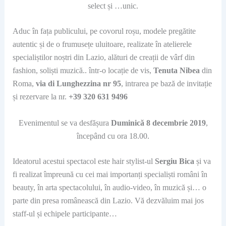
select și …unic.
Aduc în fața publicului, pe covorul roșu, modele pregătite
autentic și de o frumusețe uluitoare, realizate în atelierele
specialiștilor noștri din Lazio, alături de creații de vârf din
fashion, soliști muzică.. într-o locație de vis,
Tenuta Nibea
din
Roma,
via di Lunghezzina nr 95
, intrarea pe bază de invitație
și rezervare la nr.
+39 320 631 9496
Evenimentul se va desfășura
Duminică 8 decembrie 2019
,
începând cu ora 18.00.
Ideatorul acestui spectacol este hair stylist-ul
Sergiu Bica
și va
fi realizat împreună cu cei mai importanți specialiști români în
beauty, în arta spectacolului, în audio-video, în muzică și… o
parte din presa românească din Lazio. Vă dezvăluim mai jos
staff-ul și echipele participante…