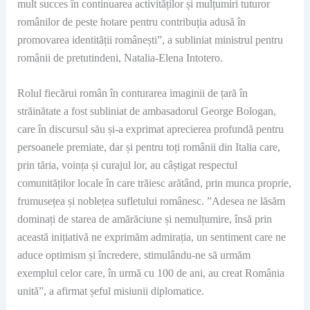
mult succes în continuarea activităților și mulțumiri tuturor
românilor de peste hotare pentru contribuția adusă în
promovarea identității românești”, a subliniat ministrul pentru
românii de pretutindeni, Natalia-Elena Intotero.
Rolul fiecărui român în conturarea imaginii de țară în
străinătate a fost subliniat de ambasadorul George Bologan,
care în discursul său și-a exprimat aprecierea profundă pentru
persoanele premiate, dar și pentru toți românii din Italia care,
prin tăria, voința și curajul lor, au câștigat respectul
comunităților locale în care trăiesc arătând, prin munca proprie,
frumusețea și noblețea sufletului românesc. ”Adesea ne lăsăm
dominați de starea de amărăciune și nemulțumire, însă prin
această inițiativă ne exprimăm admirația, un sentiment care ne
aduce optimism și încredere, stimulându-ne să urmăm
exemplul celor care, în urmă cu 100 de ani, au creat România
unită”, a afirmat șeful misiunii diplomatice.