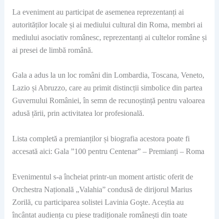
La eveniment au participat de asemenea reprezentanți ai
autorităților locale și ai mediului cultural din Roma, membri ai
mediului asociativ românesc, reprezentanți ai cultelor române și
ai presei de limbă română.
Gala a adus la un loc români din Lombardia, Toscana, Veneto,
Lazio și Abruzzo, care au primit distincții simbolice din partea
Guvernului României, în semn de recunoștință pentru valoarea
adusă țării, prin activitatea lor profesională.
Lista completă a premianților și biografia acestora poate fi
accesată aici: Gala ”100 pentru Centenar” – Premianți – Roma
Evenimentul s-a încheiat printr-un moment artistic oferit de
Orchestra Națională „Valahia” condusă de dirijorul Marius
Zorilă, cu participarea solistei Lavinia Goşte. Aceștia au
încântat audiența cu piese tradiționale românești din toate