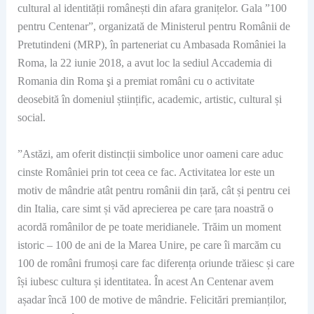
cultural al identității românești din afara granițelor. Gala ”100
pentru Centenar”, organizată de Ministerul pentru Românii de
Pretutindeni (MRP), în parteneriat cu Ambasada României la
Roma, la 22 iunie 2018, a avut loc la sediul Accademia di
Romania din Roma şi a premiat români cu o activitate
deosebită în domeniul științific, academic, artistic, cultural și
social.
”Astăzi, am oferit distincții simbolice unor oameni care aduc
cinste României prin tot ceea ce fac. Activitatea lor este un
motiv de mândrie atât pentru românii din țară, cât și pentru cei
din Italia, care simt și văd aprecierea pe care țara noastră o
acordă românilor de pe toate meridianele. Trăim un moment
istoric – 100 de ani de la Marea Unire, pe care îi marcăm cu
100 de români frumoși care fac diferența oriunde trăiesc și care
își iubesc cultura și identitatea. În acest An Centenar avem
așadar încă 100 de motive de mândrie. Felicitări premianților,