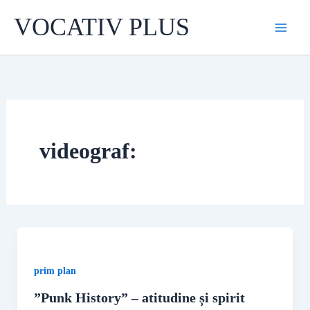
Skip
VOCATIV PLUS
to
content
videograf:
prim plan
”Punk History” – atitudine și spirit