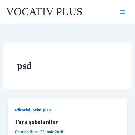
Skip
VOCATIV PLUS
to
content
psd
,
editorial
prim plan
Ţara şobolanilor
Cristian Biru
/
22 iunie 2018