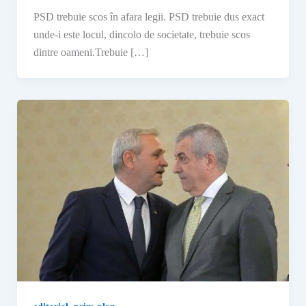
PSD trebuie scos în afara legii. PSD trebuie dus exact
unde-i este locul, dincolo de societate, trebuie scos
dintre oameni.Trebuie […]