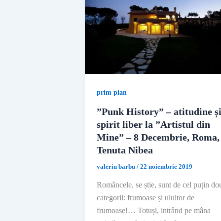
prim plan
”Punk History” – atitudine ș
spirit liber la ”Artistul din
Mine” – 8 Decembrie, Roma,
Tenuta Nibea
valeriu barbu
/
22 noiembrie 2019
Româncele, se știe, sunt de cel puțin do
categorii: frumoase și uluitor de
frumoase!… Totuși, intrând pe mâna