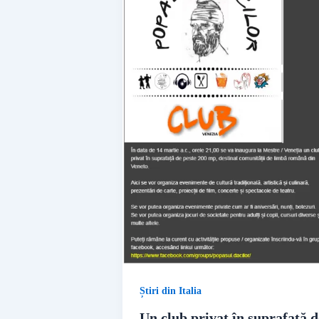
Știri din Italia
Un club privat în suprafață d