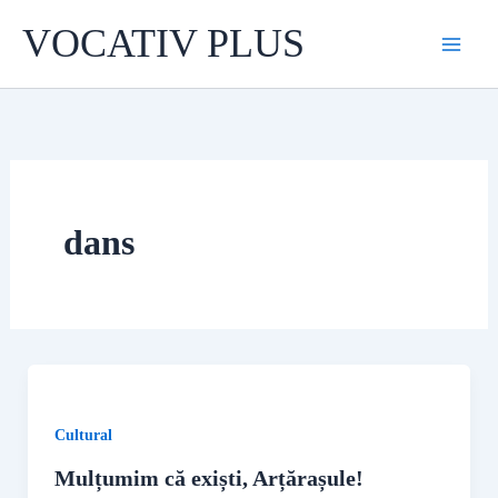
Skip
VOCATIV PLUS
to
content
dans
Cultural
Mulțumim că exiști, Arțărașule!