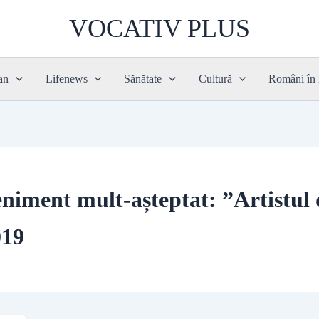
VOCATIV PLUS
an
Lifenews
Sănătate
Cultură
Români în
veniment mult-așteptat: ”Artistu
019