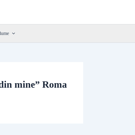
 lume
l din mine” Roma