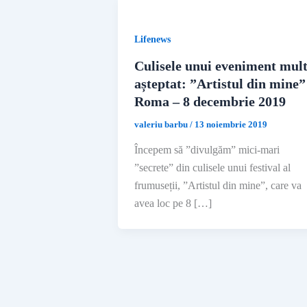
Lifenews
Culisele unui eveniment mult
așteptat: ”Artistul din mine”
Roma – 8 decembrie 2019
valeriu barbu
/
13 noiembrie 2019
Începem să ”divulgăm” mici-mari
”secrete” din culisele unui festival al
frumuseții, ”Artistul din mine”, care va
avea loc pe 8 […]