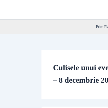
Skip
to
content
Prim Pl
Culisele unui e
– 8 decembrie 2