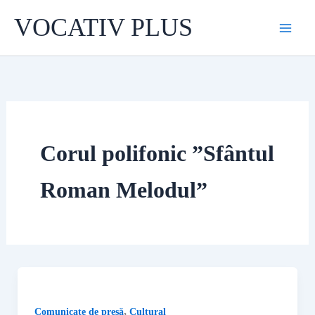
Skip
VOCATIV PLUS
to
content
Corul polifonic ”Sfântul
Roman Melodul”
,
Comunicate de presă
Cultural