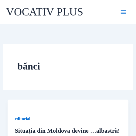
Skip
VOCATIV PLUS
to
content
bănci
editorial
Situaţia din Moldova devine …albastră!