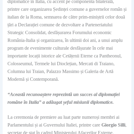
diplomatice în Italia, cu accent pe componenta bilaterală,
printre care organizarea Ședinței comune a guvernelor român și
italian de la Roma, semnarea de către prim-miniștrii celor două
țări a Declarației comune de dezvoltare a Parteneriatului
Strategic Consolidat, desfășurarea Forumului economic
România-Italia și organizarea, în ultimii doi ani, a unui amplu
program de evenimente culturale desfășurate în cele mai
importante locații istorice ale Cetățenii Eterne ca Pantheonul,
Colosseumul, Termele lui Dioclețian, Mercati di Traiano,
Columna lui Traian, Palazzo Massimo și Galeria de Artă
Modernă și Contemporană.
“Această recunoaștere reprezintă un succes al diplomației
române în Italia” a adăugat șeful misiunii diplomatice.
La ceremonia de premiere au luat parte numeroși membri ai
Parlamentului și ai Guvernului Italiei, printre care
Giorgio Silli
,
secretar de stat în cadrul Ministerului Afacerilor Externe,