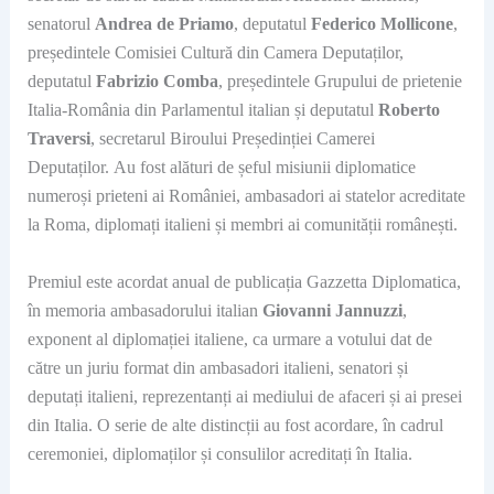
senatorul
Andrea de Priamo
, deputatul
Federico Mollicone
,
președintele Comisiei Cultură din Camera Deputaților,
deputatul
Fabrizio Comba
, președintele Grupului de prietenie
Italia-România din Parlamentul italian și deputatul
Roberto
Traversi
, secretarul Biroului Președinției Camerei
Deputaților. Au fost alături de șeful misiunii diplomatice
numeroși prieteni ai României, ambasadori ai statelor acreditate
la Roma, diplomați italieni și membri ai comunității românești.
Premiul este acordat anual de publicația Gazzetta Diplomatica,
în memoria ambasadorului italian
Giovanni Jannuzzi
,
exponent al diplomației italiene, ca urmare a votului dat de
către un juriu format din ambasadori italieni, senatori și
deputați italieni, reprezentanți ai mediului de afaceri și ai presei
din Italia. O serie de alte distincții au fost acordare, în cadrul
ceremoniei, diplomaților și consulilor acreditați în Italia.